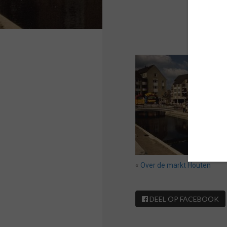
«
Over de markt Houten
DEEL OP FACEBOOK