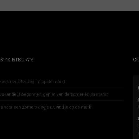
STE NIEUWS
C
ers genieten begint op de markt
vakantie is begonnen: geniet van de zomer én de markt
es voor een zomers dagje uit vind je op de markt