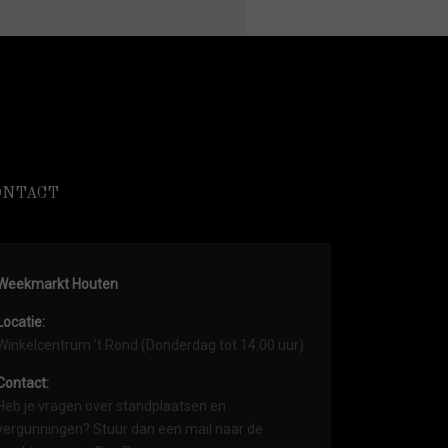
ONTACT
Weekmarkt Houten
Locatie:
Winkelcentrum ’t Rond (Donderdag tot 14:00 uur)
Contact:
Heb je vragen over standplaatsen en
vergunningen? Stuur dan een mail naar de