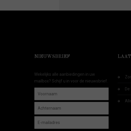
NIEUWSBRIEF
LAAT
Wekelijks alle aanbiedingen in uw
Zom
mailbox? Schijf u in voor de nieuwsbrief.
De 
All