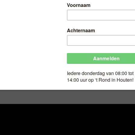
HT
bio katoenen tricot
Geldig op
bio katoenen tricot
DEEL OP FACEBOOK