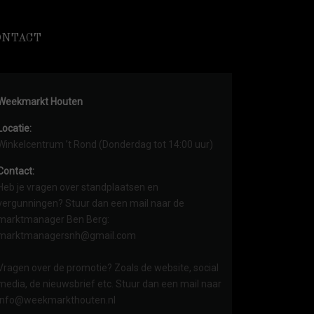
ONTACT
Weekmarkt Houten
Locatie:
Winkelcentrum ’t Rond (Donderdag tot 14:00 uur)
Contact:
Heb je vragen over standplaatsen en
vergunningen? Stuur dan een mail naar de
marktmanager Ben Berg:
marktmanagersnh@gmail.com
Vragen over de promotie? Zoals de website, social
media, de nieuwsbrief etc. Stuur dan een mail naar
info@weekmarkthouten.nl