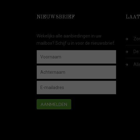
NIEUWSBRIEF
LAAT
Wekelijks alle aanbiedingen in uw
Zom
mailbox? Schijf u in voor de nieuwsbrief.
De 
All
AANMELDEN