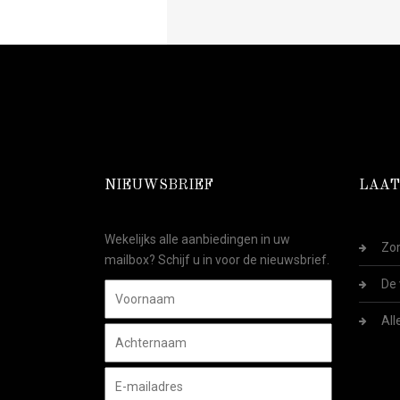
NIEUWSBRIEF
LAAT
Wekelijks alle aanbiedingen in uw
Zom
mailbox? Schijf u in voor de nieuwsbrief.
De 
All