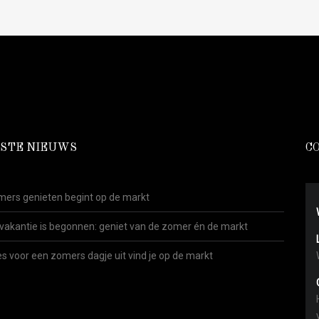
STE NIEUWS
C
ers genieten begint op de markt
vakantie is begonnen: geniet van de zomer én de markt
es voor een zomers dagje uit vind je op de markt