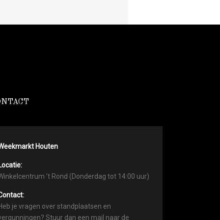
ONTACT
Weekmarkt Houten
Locatie:
Winkelcentrum ’t Rond (Donderdag tot 14:00 uur)
Contact:
Heb je vragen over standplaatsen en
vergunningen? Stuur dan een mail naar de