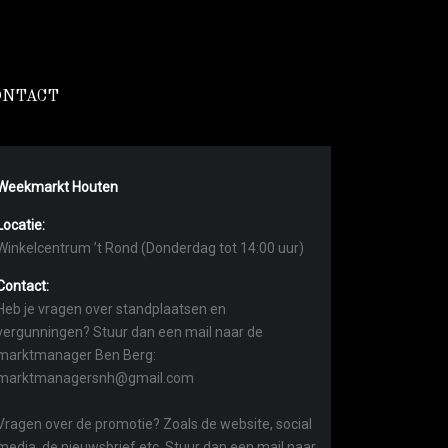
ONTACT
Weekmarkt Houten
Locatie:
Winkelcentrum ’t Rond (Donderdag tot 14:00 uur)
Contact:
Heb je vragen over standplaatsen en
vergunningen? Stuur dan een mail naar de
marktmanager Ben Berg:
marktmanagersnh@gmail.com
Vragen over de promotie? Zoals de website, social
media, de nieuwsbrief etc. Stuur dan een mail naar