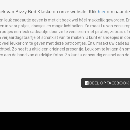
oek van Bizzy Bed Klaske op onze website. Klik
hier
om naar de 
uk cadeautje geven is met dit boek wel héél makkelijk geworden. Er 
en in voor potjes, doosjes en magic lichtbollen. Zo maakt u van een simp
otjes een leuk cadeautje door ze te versieren met piraten, zebra’s of
verjaardagstaartje of schatkist van te maken. U kunt er snoepjes in do
 veel leuker om te geven met deze patroontjes. En u maakt uw cadeau
ichtbol. Zo heeft u altijd een origineel presentje. Leuk om te krijgen én 
n aan de hand van duidelijke foto’s. Zo kunt u eenvoudig en snel aan de 
DEEL OP FACEBOOK