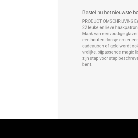
Bestel nu het nieuwste b
PRODUCT OMSCHRIJVING Een le
22 leuke en lieve haakpatron
Maak van eenvoudige glazen p
een houten doosje om er een 
cadeaubon of geld wordt ook
vrolijke, bijpassende magic l
zijn stap voor stap beschreve
bent.