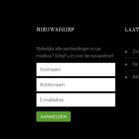
NIEUWSBRIEF
LAAT
Wekelijks alle aanbiedingen in uw
Zom
mailbox? Schijf u in voor de nieuwsbrief.
De 
All
AANMELDEN