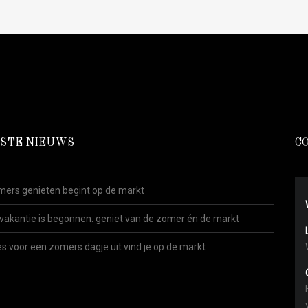
STE NIEUWS
C
ers genieten begint op de markt
vakantie is begonnen: geniet van de zomer én de markt
es voor een zomers dagje uit vind je op de markt