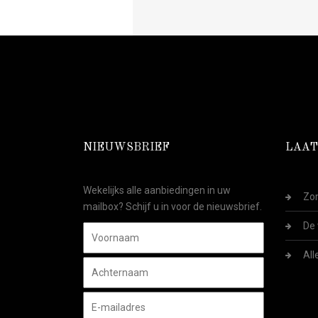
NIEUWSBRIEF
LAAT
Wekelijks alle aanbiedingen in uw
Zom
mailbox? Schijf u in voor de nieuwsbrief.
De 
All