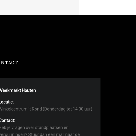
ONTACT
Weekmarkt Houten
Locatie:
Winkelcentrum ’t Rond (Donderdag tot 14:00 uur)
Contact:
Heb je vragen over standplaatsen en
vergunningen? Stuur dan een mail naar de