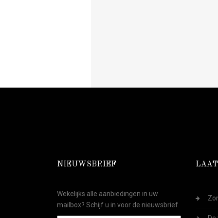
NIEUWSBRIEF
LAAT
Wekelijks alle aanbiedingen in uw
Zom
mailbox? Schijf u in voor de nieuwsbrief.