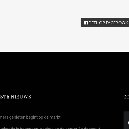
DEEL OP FACEBOOK
STE NIEUWS
C
ers genieten begint op de markt