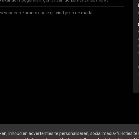
vakantie is begonnen: geniet van de zomer én de markt
es voor een zomers dagje uit vind je op de markt
en, inhoud en advertenties te personaliseren, social media-functies te