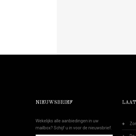
NIEUWSBRIEF
LAAT
Wekelijks alle aanbiedingen in uw
Zom
mailbox? Schijf u in voor de nieuwsbrief.