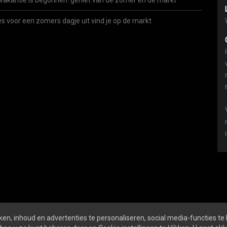
vakantie is begonnen: geniet van de zomer én de markt
es voor een zomers dagje uit vind je op de markt
en, inhoud en advertenties te personaliseren, social media-functies te