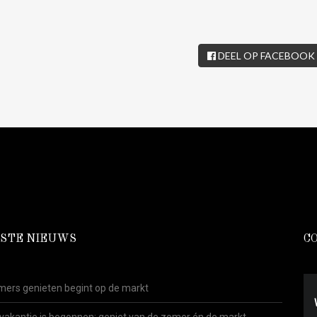
DEEL OP FACEBOOK
STE NIEUWS
C
ers genieten begint op de markt