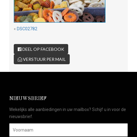
«
DSC02782
DEEL OP FACEBOOK
VERSTUUR PER MAIL
NIEUWSBRIEF
Wekelijks alle aanbiedingen in uw mailbox? Schijf u in voor de
nieuwsbrief.