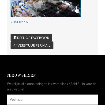
«
DSC02792
DEEL OP FACEBOOK
VERSTUUR PER MAIL
NIEUWSBRIEF
Wekelijks alle aanbiedingen in uw mailbox? Schijf u in voor de
nieuwsbrief.