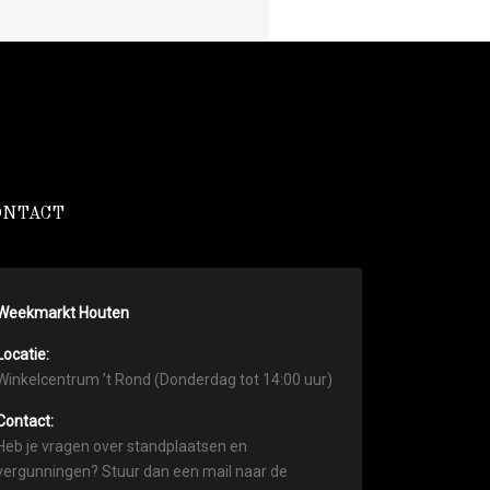
ONTACT
Weekmarkt Houten
Locatie:
Winkelcentrum ’t Rond (Donderdag tot 14:00 uur)
Contact:
Heb je vragen over standplaatsen en
vergunningen? Stuur dan een mail naar de