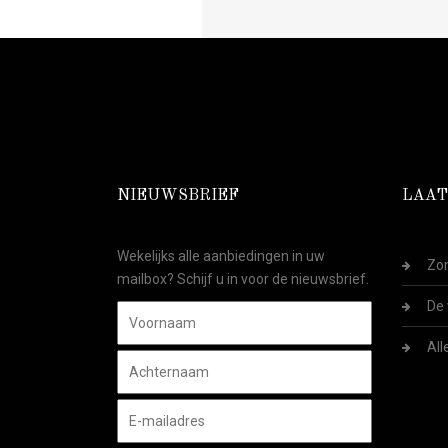
NIEUWSBRIEF
LAAT
Wekelijks alle aanbiedingen in uw
Zom
mailbox? Schijf u in voor de nieuwsbrief.
De 
All