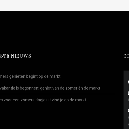
STE NIEUWS
C
ers genieten begint op de markt
vakantie is begonnen: geniet van de zomer én de markt
es voor een zomers dagje uit vind je op de markt