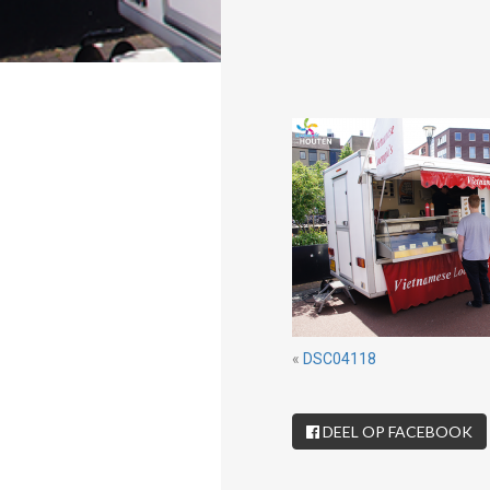
«
DSC04118
DEEL OP FACEBOOK