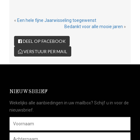
«
Een hele fijne Jaarwisseling toegewenst
Bedankt voor alle mooie jaren
»
DEEL OP FACEBOOK
VERSTUUR PER MAIL
NIEUWSBRIEF
Wekelijks alle aanbiedingen in uw mailbox? Schijf u in voor de
nieuwsbrief.