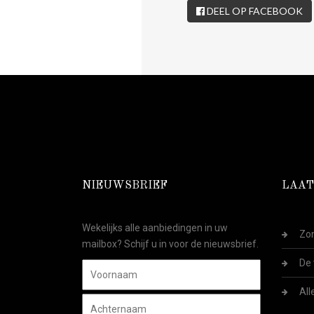
DEEL OP FACEBOOK
NIEUWSBRIEF
LAAT
Wekelijks alle aanbiedingen in uw
Zom
mailbox? Schijf u in voor de nieuwsbrief.
De 
All