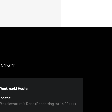
ONTACT
Weekmarkt Houten
Locatie:
Winkelcentrum ’t Rond (Donderdag tot 14:00 uur)