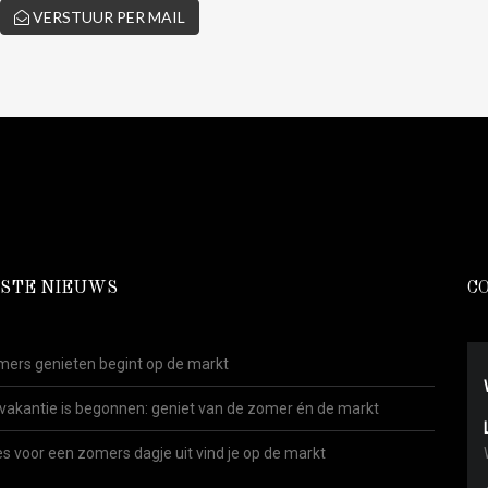
VERSTUUR PER MAIL
STE NIEUWS
C
ers genieten begint op de markt
vakantie is begonnen: geniet van de zomer én de markt
es voor een zomers dagje uit vind je op de markt