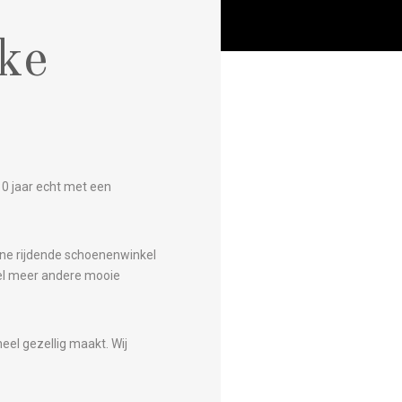
ke
0 jaar echt met een
ne rijdende schoenenwinkel
eel meer andere mooie
el gezellig maakt. Wij