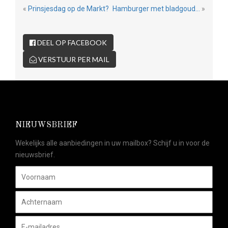
«
Prinsjesdag op de Markt?
Hamburger met bladgoud…
»
DEEL OP FACEBOOK
VERSTUUR PER MAIL
NIEUWSBRIEF
Wekelijks alle aanbiedingen in uw mailbox? Schijf u in voor de
nieuwsbrief.