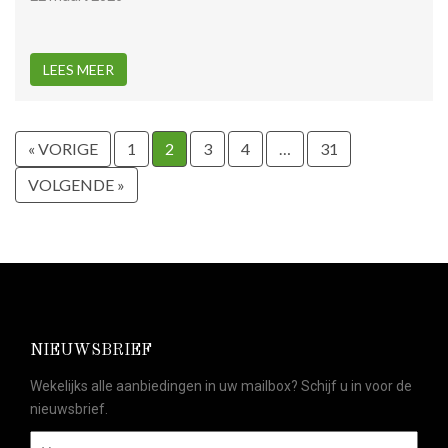
LEES MEER
« VORIGE
1
2
3
4
…
31
VOLGENDE »
NIEUWSBRIEF
Wekelijks alle aanbiedingen in uw mailbox? Schijf u in voor de
nieuwsbrief.