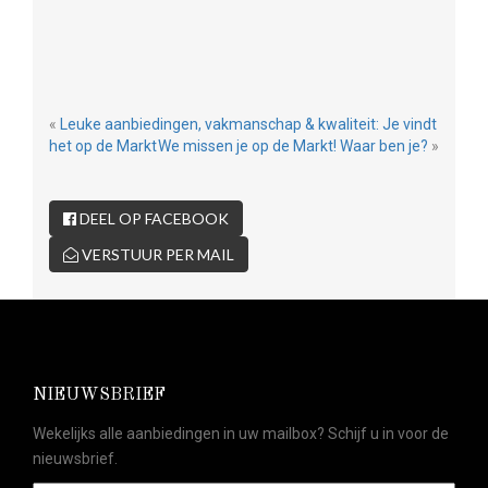
«
Leuke aanbiedingen, vakmanschap & kwaliteit: Je vindt
het op de Markt
We missen je op de Markt! Waar ben je?
»
DEEL OP FACEBOOK
VERSTUUR PER MAIL
NIEUWSBRIEF
Wekelijks alle aanbiedingen in uw mailbox? Schijf u in voor de
nieuwsbrief.