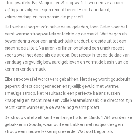
stroopwafels. Bij Marijnissen Stroopwafels worden ze al ruim
vijftig jaar volgens eigen recept bereid – met aandacht,
vakmanschap en een passie die je proeft.
Het verhaal begint zo’n halve eeuw geleden, toen Peter voor het
eerst warme stroopwafels ontdekte op de markt. Wat begon als
bewondering voor een ambachtelijk product, groeide uit tot een
eigen specialiteit. Na jaren verfijnen ontstond een uniek recept
voor zowel het deeg als de stroop. Dat recept is tot op de dag van
vandaag zorgvuldig bewaard gebleven en vormt de basis van de
kenmerkende smaak.
Elke stroopwafel wordt vers gebakken. Het deeg wordt goudbruin
geperst, direct doorgesneden en rijkelijk gevuld met warme,
smeuïge stroop. Het resultaat is een perfecte balans tussen
knapperig en zacht, met een volle karamelsmaak die direct tot zijn
recht komt wanneer je de wafel nog warm proeft.
De stroopwafel zelf kent een lange historie. Sinds 1784 worden ze
gebakken in
Gouda
, waar ooit een bakker met restjes deeg en
stroop een nieuwe lekkernij creëerde. Wat ooit begon als