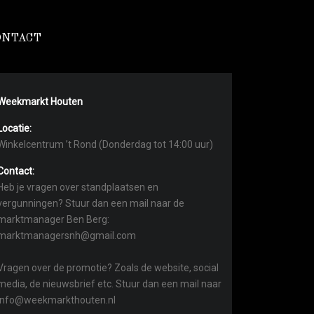
ONTACT
Weekmarkt Houten
Locatie:
Winkelcentrum ’t Rond (Donderdag tot 14:00 uur)
Contact:
Heb je vragen over standplaatsen en
vergunningen? Stuur dan een mail naar de
marktmanager Ben Berg:
marktmanagersnh@gmail.com
Vragen over de promotie? Zoals de website, social
media, de nieuwsbrief etc. Stuur dan een mail naar
info@weekmarkthouten.nl