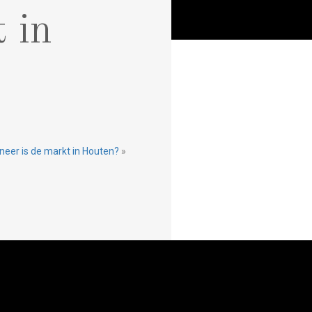
 in
eer is de markt in Houten?
»