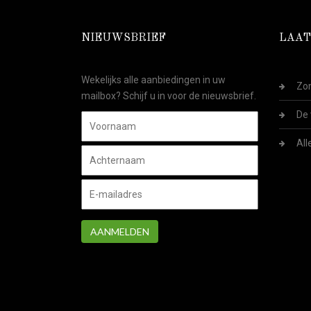
NIEUWSBRIEF
LAAT
Wekelijks alle aanbiedingen in uw
Zom
mailbox? Schijf u in voor de nieuwsbrief.
De 
All
AANMELDEN